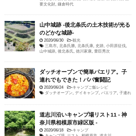
要文化財
,
鎌倉時代
山中城跡 -後北条氏の土木技術が光る
のどかな城跡-
2020/06/30
-
観光
三島市
,
北条氏勝
,
北条氏康
,
史跡
,
小田原征伐
,
山中城跡
,
後北条氏
,
徳川家康
,
豊臣秀次
ダッチオーブンで簡単パエリア。子
連れでもできた！パパ奮闘記
2020/06/24
-
キャンプご飯レシピ
ダッチオーブン
,
デイキャンプ
,
パエリア
,
子連れ
道志川沿いキャンプ場リスト11 - 神
奈川県相模原市緑区版 -
2020/06/18
-
キャンプ
キャンプ場
,
リスト
,
相模原市
,
道志川