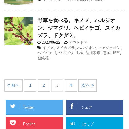
野草を食べる。キノメ、ハルジオ
ン、ヤマグワ、ヘビイチゴ、スイカ
ズラ、ドクダミ。
2020/06/12
-
アウトドア
キノメ
,
スイカズラ
,
ハルジオン
,
ヒメジョオン
,
ヘビイチゴ
,
ヤマグワ
,
山椒
,
徳川家康
,
忍冬
,
野草
,
金銀花
« 前へ
1
2
3
4
次へ »
Twitter
シェア
B!
Pocket
はてブ