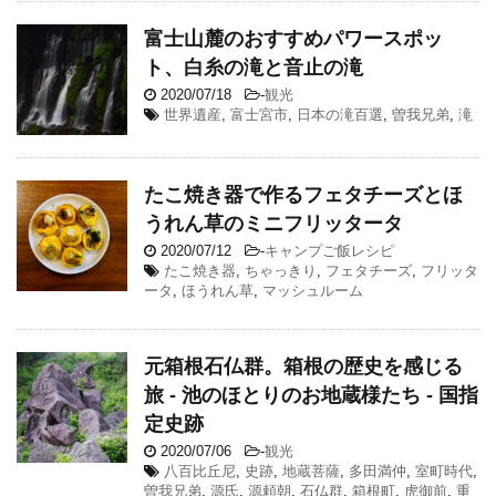
富士山麓のおすすめパワースポッ
ト、白糸の滝と音止の滝
2020/07/18
-
観光
世界遺産
,
富士宮市
,
日本の滝百選
,
曽我兄弟
,
滝
たこ焼き器で作るフェタチーズとほ
うれん草のミニフリッタータ
2020/07/12
-
キャンプご飯レシピ
たこ焼き器
,
ちゃっきり
,
フェタチーズ
,
フリッタ
ータ
,
ほうれん草
,
マッシュルーム
元箱根石仏群。箱根の歴史を感じる
旅 - 池のほとりのお地蔵様たち - 国指
定史跡
2020/07/06
-
観光
八百比丘尼
,
史跡
,
地蔵菩薩
,
多田満仲
,
室町時代
,
曽我兄弟
,
源氏
,
源頼朝
,
石仏群
,
箱根町
,
虎御前
,
重