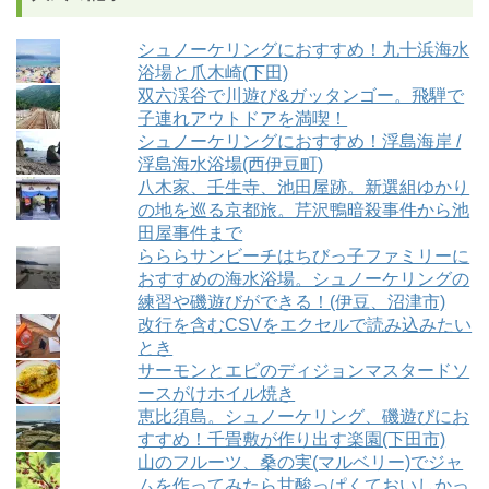
シュノーケリングにおすすめ！九十浜海水
浴場と爪木崎(下田)
双六渓谷で川遊び&ガッタンゴー。飛騨で
子連れアウトドアを満喫！
シュノーケリングにおすすめ！浮島海岸 /
浮島海水浴場(西伊豆町)
八木家、壬生寺、池田屋跡。新選組ゆかり
の地を巡る京都旅。芹沢鴨暗殺事件から池
田屋事件まで
らららサンビーチはちびっ子ファミリーに
おすすめの海水浴場。シュノーケリングの
練習や磯遊びができる！(伊豆、沼津市)
改行を含むCSVをエクセルで読み込みたい
とき
サーモンとエビのディジョンマスタードソ
ースがけホイル焼き
恵比須島。シュノーケリング、磯遊びにお
すすめ！千畳敷が作り出す楽園(下田市)
山のフルーツ、桑の実(マルベリー)でジャ
ムを作ってみたら甘酸っぱくておいしかっ