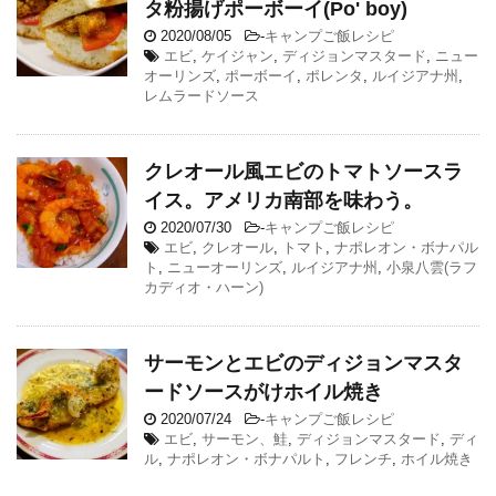
タ粉揚げポーボーイ(Po' boy)
2020/08/05
-
キャンプご飯レシピ
エビ
,
ケイジャン
,
ディジョンマスタード
,
ニュー
オーリンズ
,
ポーボーイ
,
ポレンタ
,
ルイジアナ州
,
レムラードソース
クレオール風エビのトマトソースラ
イス。アメリカ南部を味わう。
2020/07/30
-
キャンプご飯レシピ
エビ
,
クレオール
,
トマト
,
ナポレオン・ボナパル
ト
,
ニューオーリンズ
,
ルイジアナ州
,
小泉八雲(ラフ
カディオ・ハーン)
サーモンとエビのディジョンマスタ
ードソースがけホイル焼き
2020/07/24
-
キャンプご飯レシピ
エビ
,
サーモン、鮭
,
ディジョンマスタード
,
ディ
ル
,
ナポレオン・ボナパルト
,
フレンチ
,
ホイル焼き