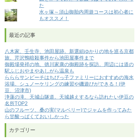
た
水ヶ塚～須山御胎内周遊コースは初心者に
もオススメ！
最近の記事
八木家、壬生寺、池田屋跡。新選組ゆかりの地を巡る京都
旅。芹沢鴨暗殺事件から池田屋事件まで
御殿場発祥の地、徳川家康の御殿跡を探訪。周辺には道の
駅ふじおやまやあしがら温泉も
らららサンビーチはちびっ子ファミリーにおすすめの海水
浴場。シュノーケリングの練習や磯遊びができる！(伊
豆、沼津市)
浄蓮の滝、天城山隧道。天城越えするなら訪れたい伊豆の
名所TOP2
山のフルーツ、桑の実(マルベリー)でジャムを作ってみた
ら甘酸っぱくておいしかった
カテゴリー