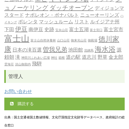
ュノーケリング
ダッチオーブン
ディジョンマ
スタード
ナポレオン・ボナパルト
ニューオーリンズ
ハ
ポレンタ
マッシュルーム
リスト
ルイジアナ州
イキング
伊豆
下田
南伊豆
史跡
富士五湖
富士宮市
宝永山荘
富士宮口
富士山
徳川家
富士山自然休養林
山口山荘
御来光山荘
御殿場
康
海水浴
曽我兄弟
日本の滝百選
池田館
源
流鏑馬
頼朝
滝
道の駅
道志川
野草
金太郎
神田川ふれあい広場
神社
箱根
飛騨
雲海荘
須山御胎内
管理人
お問い合わせ
購読する
出典：国土交通省国土数値情報、文化庁国指定文化財等データベース、政府統計の総
合窓口