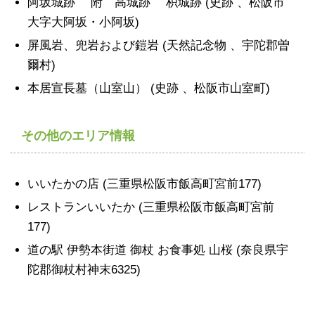
阿坂城跡 附 高城跡 枳城跡 (史跡 、松阪市
大字大阿坂・小阿坂)
屏風岩、兜岩および鎧岩 (天然記念物 、宇陀郡曽
爾村)
本居宣長墓（山室山） (史跡 、松阪市山室町)
その他のエリア情報
いいたかの店 (三重県松阪市飯高町宮前177)
レストランいいたか (三重県松阪市飯高町宮前
177)
道の駅 伊勢本街道 御杖 お食事処 山桜 (奈良県宇
陀郡御杖村神末6325)