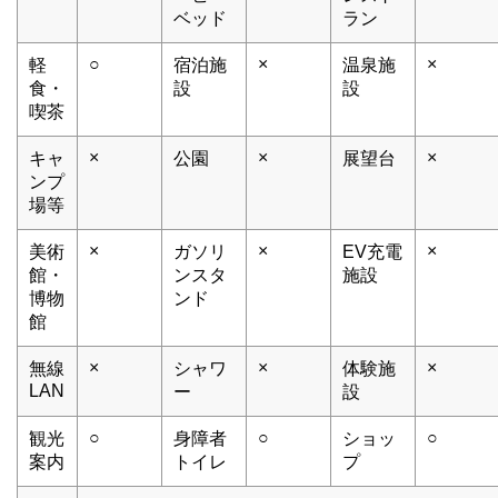
ベッド
ラン
○
×
×
軽
宿泊施
温泉施
食・
設
設
喫茶
×
×
×
キャ
公園
展望台
ンプ
場等
×
×
×
美術
ガソリ
EV充電
館・
ンスタ
施設
博物
ンド
館
×
×
×
無線
シャワ
体験施
LAN
ー
設
○
○
○
観光
身障者
ショッ
案内
トイレ
プ