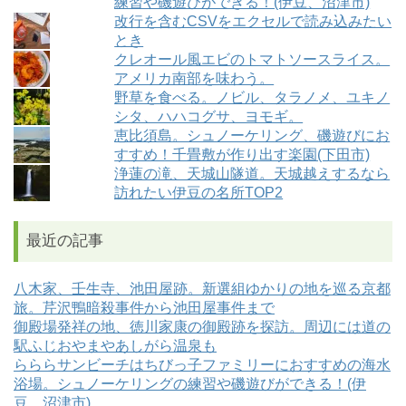
練習や磯遊びができる！(伊豆、沼津市)
改行を含むCSVをエクセルで読み込みたい
とき
クレオール風エビのトマトソースライス。
アメリカ南部を味わう。
野草を食べる。ノビル、タラノメ、ユキノ
シタ、ハハコグサ、ヨモギ。
恵比須島。シュノーケリング、磯遊びにお
すすめ！千畳敷が作り出す楽園(下田市)
浄蓮の滝、天城山隧道。天城越えするなら
訪れたい伊豆の名所TOP2
最近の記事
八木家、壬生寺、池田屋跡。新選組ゆかりの地を巡る京都
旅。芹沢鴨暗殺事件から池田屋事件まで
御殿場発祥の地、徳川家康の御殿跡を探訪。周辺には道の
駅ふじおやまやあしがら温泉も
らららサンビーチはちびっ子ファミリーにおすすめの海水
浴場。シュノーケリングの練習や磯遊びができる！(伊
豆、沼津市)