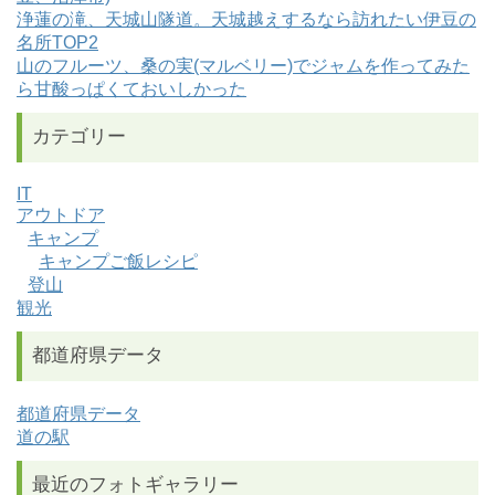
浄蓮の滝、天城山隧道。天城越えするなら訪れたい伊豆の
名所TOP2
山のフルーツ、桑の実(マルベリー)でジャムを作ってみた
ら甘酸っぱくておいしかった
カテゴリー
IT
アウトドア
キャンプ
キャンプご飯レシピ
登山
観光
都道府県データ
都道府県データ
道の駅
最近のフォトギャラリー