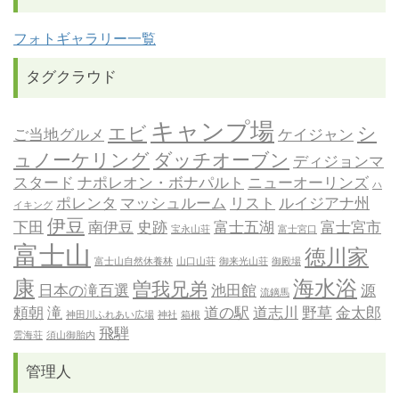
フォトギャラリー一覧
タグクラウド
キャンプ場
エビ
シ
ご当地グルメ
ケイジャン
ュノーケリング
ダッチオーブン
ディジョンマ
スタード
ナポレオン・ボナパルト
ニューオーリンズ
ハ
ポレンタ
マッシュルーム
リスト
ルイジアナ州
イキング
伊豆
下田
南伊豆
史跡
富士五湖
富士宮市
宝永山荘
富士宮口
富士山
徳川家
富士山自然休養林
山口山荘
御来光山荘
御殿場
康
海水浴
曽我兄弟
日本の滝百選
池田館
源
流鏑馬
頼朝
滝
道の駅
道志川
野草
金太郎
神田川ふれあい広場
神社
箱根
飛騨
雲海荘
須山御胎内
管理人