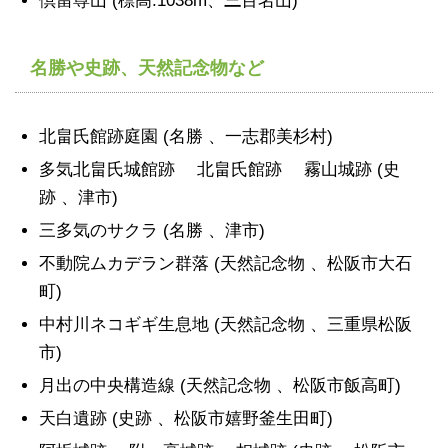
倶留尊山 (標高:1038m、
三
百名山)
名勝や史跡、天然記念物など
北畠氏館跡庭園 (名勝 、一志郡美杉村)
多気北畠氏城館跡 北畠氏館跡 霧山城跡 (史
跡 、津市)
三多気のサクラ (名勝 、津市)
不動院ムカデラン群落 (天然記念物 、松阪市大石
町)
中村川ネコギギ生息地 (天然記念物 、三重県松阪
市)
月出の中央構造線 (天然記念物 、松阪市飯高町)
天白遺跡 (史跡 、松阪市嬉野釜生田町)