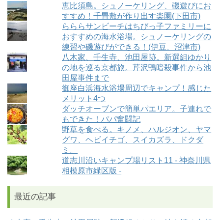
恵比須島。シュノーケリング、磯遊びにお
すすめ！千畳敷が作り出す楽園(下田市)
らららサンビーチはちびっ子ファミリーに
おすすめの海水浴場。シュノーケリングの
練習や磯遊びができる！(伊豆、沼津市)
八木家、壬生寺、池田屋跡。新選組ゆかり
の地を巡る京都旅。芹沢鴨暗殺事件から池
田屋事件まで
御座白浜海水浴場周辺でキャンプ！感じた
メリット4つ
ダッチオーブンで簡単パエリア。子連れで
もできた！パパ奮闘記
野草を食べる。キノメ、ハルジオン、ヤマ
グワ、ヘビイチゴ、スイカズラ、ドクダ
ミ。
道志川沿いキャンプ場リスト11 - 神奈川県
相模原市緑区版 -
最近の記事