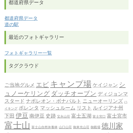
都道府県データ
都道府県データ
道の駅
最近のフォトギャラリー
フォトギャラリー一覧
タグクラウド
キャンプ場
エビ
シ
ご当地グルメ
ケイジャン
ュノーケリング
ダッチオーブン
ディジョンマ
スタード
ナポレオン・ボナパルト
ニューオーリンズ
ハ
ポレンタ
マッシュルーム
リスト
ルイジアナ州
イキング
伊豆
下田
南伊豆
史跡
富士五湖
富士宮市
宝永山荘
富士宮口
富士山
徳川家
富士山自然休養林
山口山荘
御来光山荘
御殿場