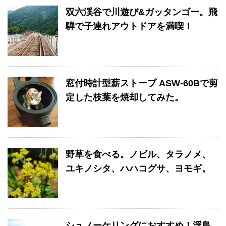
双六渓谷で川遊び&ガッタンゴー。飛
騨で子連れアウトドアを満喫！
窓付時計型薪ストーブ ASW-60Bで剪
定した枝葉を焼却してみた。
野草を食べる。ノビル、タラノメ、
ユキノシタ、ハハコグサ、ヨモギ。
シュノーケリングにおすすめ！浮島