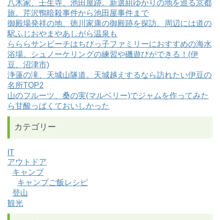
八木家、壬生寺、池田屋跡。新選組ゆかりの地を巡る京都
旅。芹沢鴨暗殺事件から池田屋事件まで
御殿場発祥の地、徳川家康の御殿跡を探訪。周辺には道の
駅ふじおやまやあしがら温泉も
らららサンビーチはちびっ子ファミリーにおすすめの海水
浴場。シュノーケリングの練習や磯遊びができる！(伊
豆、沼津市)
浄蓮の滝、天城山隧道。天城越えするなら訪れたい伊豆の
名所TOP2
山のフルーツ、桑の実(マルベリー)でジャムを作ってみた
ら甘酸っぱくておいしかった
カテゴリー
IT
アウトドア
キャンプ
キャンプご飯レシピ
登山
観光