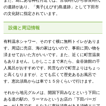
また、島にある神社付近では、古墳時代から奈良時代
の遺跡があり、「夷子(えびす)島遺跡」として下田市
の文化財に指定されています。
設備と周辺情報
有料温水シャワー、そのすぐ横に無料トイレがありま
す。周辺に売店、海の家はないので、事前に買い物を
済ませておいた方がいいです。また、近くに町営温泉
もありません。しかしここまで来たら、金谷旅館の千
人風呂がおすすめです。民営なので町営よりはちょっ
と高くなりますが、とても広くて歴史あるお風呂で
す。恵比須島からは車で１５分くらいで行けます。
それから地元グルメは、開国下田みなとという下田に
ある道の駅の、ラーマルというお店の「下田バーガ
ー」が人気です。ちなみに恵比須島がある須崎エリア