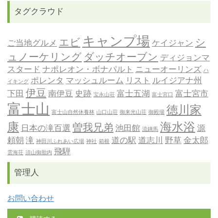
タグクラウド
キャンプ場
エビ
シ
ご当地グルメ
ケイジャン
ュノーケリング
ダッチオーブン
ディジョンマ
スタード
ナポレオン・ボナパルト
ニューオーリンズ
ハ
ポレンタ
マッシュルーム
リスト
ルイジアナ州
イキング
伊豆
下田
南伊豆
史跡
富士五湖
富士宮市
宝永山荘
富士宮口
富士山
徳川家
富士山自然休養林
山口山荘
御来光山荘
御殿場
康
海水浴
曽我兄弟
日本の滝百選
池田館
源
流鏑馬
頼朝
滝
道の駅
道志川
野草
金太郎
神田川ふれあい広場
神社
箱根
飛騨
雲海荘
須山御胎内
管理人
お問い合わせ