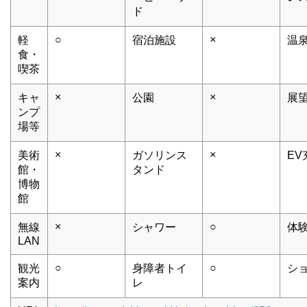
ド
○
×
軽
宿泊施設
温
食・
喫茶
×
×
キャ
公園
展
ンプ
場等
×
×
美術
ガソリンス
EV
館・
タンド
博物
館
×
○
無線
シャワー
体
LAN
○
○
観光
身障者トイ
シ
案内
レ