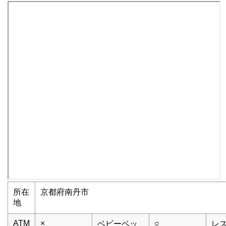
所在
京都府南丹市
地
ATM
×
○
ベビーベッ
レ