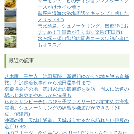
サーモンとエビのディジョンマスタードソ
ースがけホイル焼き
御座白浜海水浴場周辺でキャンプ！感じた
メリット4つ
恵比須島。シュノーケリング、磯遊びにお
すすめ！千畳敷が作り出す楽園(下田市)
水ヶ塚～須山御胎内周遊コースは初心者に
もオススメ！
最近の記事
八木家、壬生寺、池田屋跡。新選組ゆかりの地を巡る京都
旅。芹沢鴨暗殺事件から池田屋事件まで
御殿場発祥の地、徳川家康の御殿跡を探訪。周辺には道の
駅ふじおやまやあしがら温泉も
らららサンビーチはちびっ子ファミリーにおすすめの海水
浴場。シュノーケリングの練習や磯遊びができる！(伊
豆、沼津市)
浄蓮の滝、天城山隧道。天城越えするなら訪れたい伊豆の
名所TOP2
山のフルーツ、桑の実(マルベリー)でジャムを作ってみた