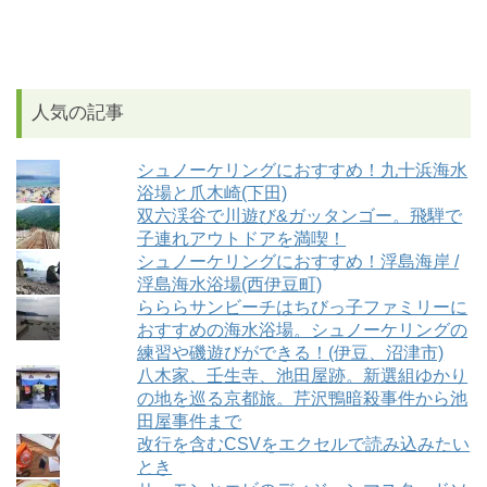
人気の記事
シュノーケリングにおすすめ！九十浜海水
浴場と爪木崎(下田)
双六渓谷で川遊び&ガッタンゴー。飛騨で
子連れアウトドアを満喫！
シュノーケリングにおすすめ！浮島海岸 /
浮島海水浴場(西伊豆町)
らららサンビーチはちびっ子ファミリーに
おすすめの海水浴場。シュノーケリングの
練習や磯遊びができる！(伊豆、沼津市)
八木家、壬生寺、池田屋跡。新選組ゆかり
の地を巡る京都旅。芹沢鴨暗殺事件から池
田屋事件まで
改行を含むCSVをエクセルで読み込みたい
とき