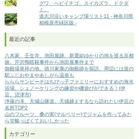
グワ、ヘビイチゴ、スイカズラ、ドクダ
ミ。
道志川沿いキャンプ場リスト11 - 神奈川県
相模原市緑区版 -
最近の記事
八木家、壬生寺、池田屋跡。新選組ゆかりの地を巡る京都
旅。芹沢鴨暗殺事件から池田屋事件まで
御殿場発祥の地、徳川家康の御殿跡を探訪。周辺には道の
駅ふじおやまやあしがら温泉も
らららサンビーチはちびっ子ファミリーにおすすめの海水
浴場。シュノーケリングの練習や磯遊びができる！(伊
豆、沼津市)
浄蓮の滝、天城山隧道。天城越えするなら訪れたい伊豆の
名所TOP2
山のフルーツ、桑の実(マルベリー)でジャムを作ってみた
ら甘酸っぱくておいしかった
カテゴリー