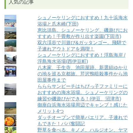
人気の記事
シュノーケリングにおすすめ！九十浜海水
浴場と爪木崎(下田)
恵比須島。シュノーケリング、磯遊びにお
すすめ！千畳敷が作り出す楽園(下田市)
双六渓谷で川遊び&ガッタンゴー。飛騨で
子連れアウトドアを満喫！
シュノーケリングにおすすめ！浮島海岸 /
浮島海水浴場(西伊豆町)
八木家、壬生寺、池田屋跡。新選組ゆかり
の地を巡る京都旅。芹沢鴨暗殺事件から池
田屋事件まで
らららサンビーチはちびっ子ファミリーに
おすすめの海水浴場。シュノーケリングの
練習や磯遊びができる！(伊豆、沼津市)
御座白浜海水浴場周辺でキャンプ！感じた
メリット4つ
ダッチオーブンで簡単パエリア。子連れで
もできた！パパ奮闘記
野草を食べる。キノメ、ハルジオン、ヤマ