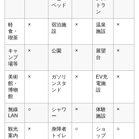
ベッド
トラ
ン
×
×
×
軽
宿泊施
温泉
食・
設
施設
喫茶
×
×
×
キャ
公園
展望
ンプ
台
場等
×
×
×
美術
ガソリ
EV充
館・
ンスタ
電施
博物
ンド
設
館
○
×
×
無線
シャワ
体験
LAN
ー
施設
×
○
○
観光
身障者
ショ
案内
トイレ
ップ