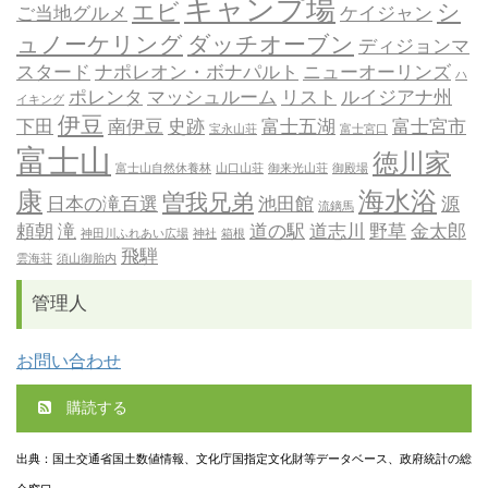
キャンプ場
エビ
シ
ご当地グルメ
ケイジャン
ュノーケリング
ダッチオーブン
ディジョンマ
スタード
ナポレオン・ボナパルト
ニューオーリンズ
ハ
ポレンタ
マッシュルーム
リスト
ルイジアナ州
イキング
伊豆
下田
南伊豆
史跡
富士五湖
富士宮市
宝永山荘
富士宮口
富士山
徳川家
富士山自然休養林
山口山荘
御来光山荘
御殿場
康
海水浴
曽我兄弟
日本の滝百選
池田館
源
流鏑馬
頼朝
滝
道の駅
道志川
野草
金太郎
神田川ふれあい広場
神社
箱根
飛騨
雲海荘
須山御胎内
管理人
お問い合わせ
購読する
出典：国土交通省国土数値情報、文化庁国指定文化財等データベース、政府統計の総