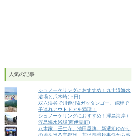
人気の記事
シュノーケリングにおすすめ！九十浜海水
浴場と爪木崎(下田)
双六渓谷で川遊び&ガッタンゴー。飛騨で
子連れアウトドアを満喫！
シュノーケリングにおすすめ！浮島海岸 /
浮島海水浴場(西伊豆町)
八木家、壬生寺、池田屋跡。新選組ゆかり
の地を巡る京都旅。芹沢鴨暗殺事件から池