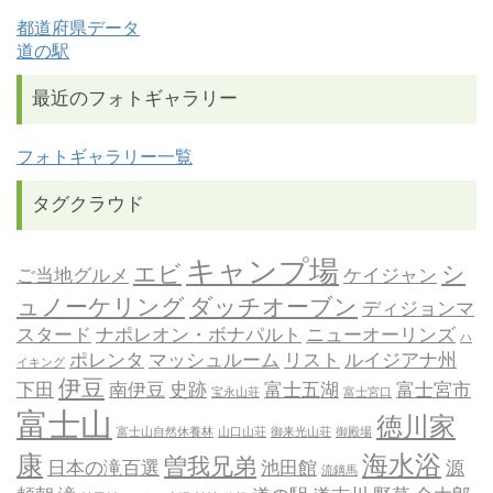
都道府県データ
道の駅
最近のフォトギャラリー
フォトギャラリー一覧
タグクラウド
キャンプ場
エビ
シ
ご当地グルメ
ケイジャン
ュノーケリング
ダッチオーブン
ディジョンマ
スタード
ナポレオン・ボナパルト
ニューオーリンズ
ハ
ポレンタ
マッシュルーム
リスト
ルイジアナ州
イキング
伊豆
下田
南伊豆
史跡
富士五湖
富士宮市
宝永山荘
富士宮口
富士山
徳川家
富士山自然休養林
山口山荘
御来光山荘
御殿場
康
海水浴
曽我兄弟
日本の滝百選
池田館
源
流鏑馬