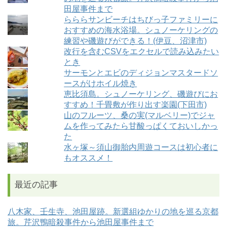
田屋事件まで
らららサンビーチはちびっ子ファミリーに
おすすめの海水浴場。シュノーケリングの
練習や磯遊びができる！(伊豆、沼津市)
改行を含むCSVをエクセルで読み込みたい
とき
サーモンとエビのディジョンマスタードソ
ースがけホイル焼き
恵比須島。シュノーケリング、磯遊びにお
すすめ！千畳敷が作り出す楽園(下田市)
山のフルーツ、桑の実(マルベリー)でジャ
ムを作ってみたら甘酸っぱくておいしかっ
た
水ヶ塚～須山御胎内周遊コースは初心者に
もオススメ！
最近の記事
八木家、壬生寺、池田屋跡。新選組ゆかりの地を巡る京都
旅。芹沢鴨暗殺事件から池田屋事件まで