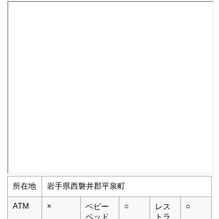
所在地
岩手県西磐井郡平泉町
ATM
×
○
○
ベビー
レス
ベッド
トラ