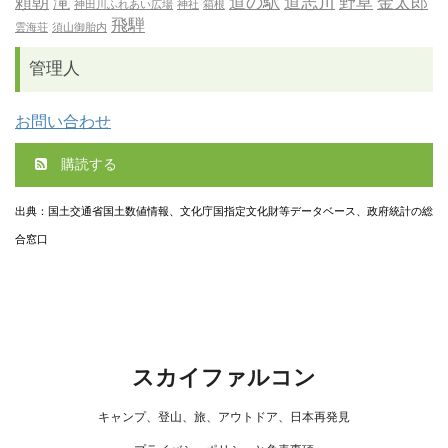
頼朝
滝
道の駅
道志川
野草
金太郎
神田川ふれあい広場
神社
箱根
飛騨
雲海荘
須山御胎内
管理人
お問い合わせ
購読する
出典：国土交通省国土数値情報、文化庁国指定文化財等データベース、政府統計の総
合窓口
スカイファルコン
キャンプ、登山、旅、アウトドア、日本再発見