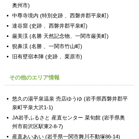
奥州市)
中尊寺境内 (特別史跡 、西磐井郡平泉町)
達谷窟 (史跡 、西磐井郡平泉町)
厳美渓 (名勝 天然記念物、一関市厳美町)
猊鼻渓 (名勝 、一関市竹山町)
旧有壁宿本陣 (史跡 、栗原市)
その他のエリア情報
悠久の湯平泉温泉 売店ゆうゆ (岩手県西磐井郡平
泉町平泉大沢1-1)
JA岩手ふるさと 産直センター 菜旬館 (岩手県奥
州市前沢区駅東2-8-7)
産直あいあい (岩手県一関市舞川不動塚86-14)