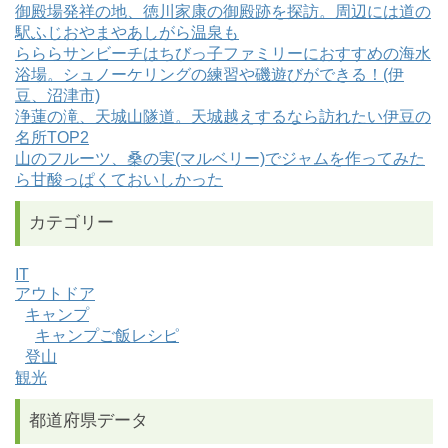
御殿場発祥の地、徳川家康の御殿跡を探訪。周辺には道の
駅ふじおやまやあしがら温泉も
らららサンビーチはちびっ子ファミリーにおすすめの海水
浴場。シュノーケリングの練習や磯遊びができる！(伊
豆、沼津市)
浄蓮の滝、天城山隧道。天城越えするなら訪れたい伊豆の
名所TOP2
山のフルーツ、桑の実(マルベリー)でジャムを作ってみた
ら甘酸っぱくておいしかった
カテゴリー
IT
アウトドア
キャンプ
キャンプご飯レシピ
登山
観光
都道府県データ