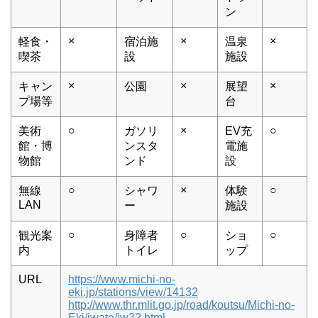
ン
×
×
×
軽食・
宿泊施
温泉
喫茶
設
施設
×
×
×
キャン
公園
展望
プ場等
台
○
×
○
美術
ガソリ
EV充
館・博
ンスタ
電施
物館
ンド
設
○
×
○
無線
シャワ
体験
LAN
ー
施設
○
○
○
観光案
身障者
ショ
内
トイレ
ップ
URL
https://www.michi-no-
eki.jp/stations/view/14132
http://www.thr.mlit.go.jp/road/koutsu/Michi-no-
Eki/iwate/iw32.html