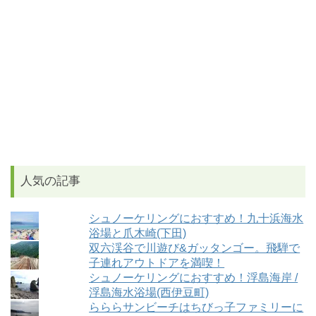
人気の記事
シュノーケリングにおすすめ！九十浜海水
浴場と爪木崎(下田)
双六渓谷で川遊び&ガッタンゴー。飛騨で
子連れアウトドアを満喫！
シュノーケリングにおすすめ！浮島海岸 /
浮島海水浴場(西伊豆町)
らららサンビーチはちびっ子ファミリーに