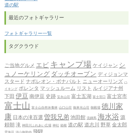
道の駅
最近のフォトギャラリー
フォトギャラリー一覧
タグクラウド
キャンプ場
エビ
シ
ご当地グルメ
ケイジャン
ュノーケリング
ダッチオーブン
ディジョンマ
スタード
ナポレオン・ボナパルト
ニューオーリンズ
ハ
ポレンタ
マッシュルーム
リスト
ルイジアナ州
イキング
伊豆
下田
南伊豆
史跡
富士五湖
富士宮市
宝永山荘
富士宮口
富士山
徳川家
富士山自然休養林
山口山荘
御来光山荘
御殿場
康
海水浴
曽我兄弟
日本の滝百選
池田館
源
流鏑馬
頼朝
滝
道の駅
道志川
野草
金太郎
神田川ふれあい広場
神社
箱根
飛騨
雲海荘
須山御胎内