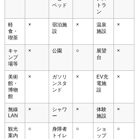
ベッド
トラ
ン
×
×
×
軽
宿泊施
温泉
食・
設
施設
喫茶
×
○
×
キャ
公園
展望
ンプ
台
場等
×
×
×
美術
ガソリ
EV充
館・
ンスタ
電施
博物
ンド
設
館
×
×
×
無線
シャワ
体験
LAN
ー
施設
○
○
○
観光
身障者
ショ
案内
トイレ
ップ