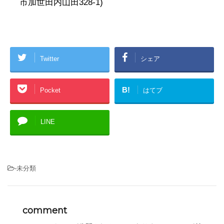
市加世田内山田328-1)
Twitter
シェア
B!
Pocket
はてブ
LINE
-未分類
comment