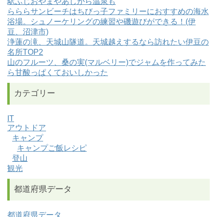
駅ふじおやまやあしがら温泉も
らららサンビーチはちびっ子ファミリーにおすすめの海水
浴場。シュノーケリングの練習や磯遊びができる！(伊
豆、沼津市)
浄蓮の滝、天城山隧道。天城越えするなら訪れたい伊豆の
名所TOP2
山のフルーツ、桑の実(マルベリー)でジャムを作ってみた
ら甘酸っぱくておいしかった
カテゴリー
IT
アウトドア
キャンプ
キャンプご飯レシピ
登山
観光
都道府県データ
都道府県データ