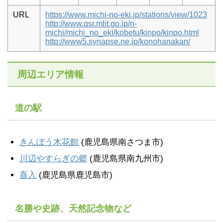
URL
https://www.michi-no-eki.jp/stations/view/1023
http://www.qsr.mlit.go.jp/n-
michi/michi_no_eki/kobetu/kinpo/kinpo.html
http://www5.synapse.ne.jp/konohanakan/
周辺エリア情報
道の駅
きんぽう木花館
(鹿児島県南さつま市)
川辺やすらぎの郷
(鹿児島県南九州市)
喜入
(鹿児島県鹿児島市)
名勝や史跡、天然記念物など