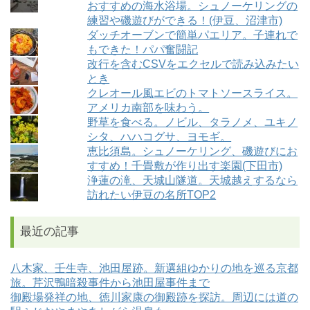
おすすめの海水浴場。シュノーケリングの
練習や磯遊びができる！(伊豆、沼津市)
ダッチオーブンで簡単パエリア。子連れで
もできた！パパ奮闘記
改行を含むCSVをエクセルで読み込みたい
とき
クレオール風エビのトマトソースライス。
アメリカ南部を味わう。
野草を食べる。ノビル、タラノメ、ユキノ
シタ、ハハコグサ、ヨモギ。
恵比須島。シュノーケリング、磯遊びにお
すすめ！千畳敷が作り出す楽園(下田市)
浄蓮の滝、天城山隧道。天城越えするなら
訪れたい伊豆の名所TOP2
最近の記事
八木家、壬生寺、池田屋跡。新選組ゆかりの地を巡る京都
旅。芹沢鴨暗殺事件から池田屋事件まで
御殿場発祥の地、徳川家康の御殿跡を探訪。周辺には道の