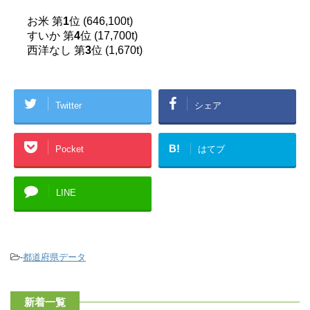
お米 第
1
位 (646,100t)
すいか 第
4
位 (17,700t)
西洋なし 第
3
位 (1,670t)
Twitter
シェア
B!
Pocket
はてブ
LINE
-
都道府県データ
新着一覧