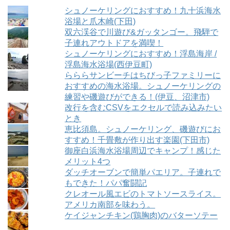
シュノーケリングにおすすめ！九十浜海水
浴場と爪木崎(下田)
双六渓谷で川遊び&ガッタンゴー。飛騨で
子連れアウトドアを満喫！
シュノーケリングにおすすめ！浮島海岸 /
浮島海水浴場(西伊豆町)
らららサンビーチはちびっ子ファミリーに
おすすめの海水浴場。シュノーケリングの
練習や磯遊びができる！(伊豆、沼津市)
改行を含むCSVをエクセルで読み込みたい
とき
恵比須島。シュノーケリング、磯遊びにお
すすめ！千畳敷が作り出す楽園(下田市)
御座白浜海水浴場周辺でキャンプ！感じた
メリット4つ
ダッチオーブンで簡単パエリア。子連れで
もできた！パパ奮闘記
クレオール風エビのトマトソースライス。
アメリカ南部を味わう。
ケイジャンチキン(鶏胸肉)のバターソテー