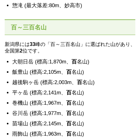
惣滝 (最大落差:80m、妙高市)
百～三百名山
新潟県には
33
峰の「百～三百名山」に選ばれた山があり、
全国第
2
位です。
大朝日岳 (標高:1,870m、
百
名山)
飯豊山 (標高:2,105m、
百
名山)
越後駒ヶ岳 (標高:2,003m、
百
名山)
平ヶ岳 (標高:2,141m、
百
名山)
巻機山 (標高:1,967m、
百
名山)
谷川岳 (標高:1,977m、
百
名山)
苗場山 (標高:2,145m、
百
名山)
雨飾山 (標高:1,963m、
百
名山)