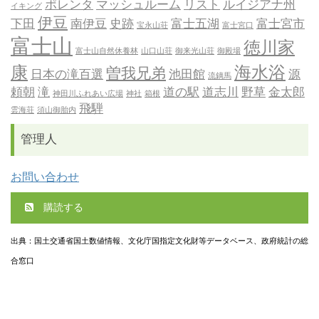
ポレンタ
マッシュルーム
リスト
ルイジアナ州
イキング
伊豆
下田
南伊豆
史跡
富士五湖
富士宮市
宝永山荘
富士宮口
富士山
徳川家
富士山自然休養林
山口山荘
御来光山荘
御殿場
康
海水浴
曽我兄弟
日本の滝百選
池田館
源
流鏑馬
頼朝
滝
道の駅
道志川
野草
金太郎
神田川ふれあい広場
神社
箱根
飛騨
雲海荘
須山御胎内
管理人
お問い合わせ
購読する
出典：国土交通省国土数値情報、文化庁国指定文化財等データベース、政府統計の総
合窓口