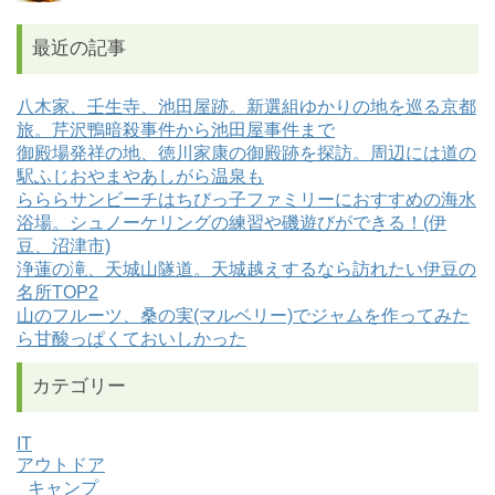
最近の記事
八木家、壬生寺、池田屋跡。新選組ゆかりの地を巡る京都
旅。芹沢鴨暗殺事件から池田屋事件まで
御殿場発祥の地、徳川家康の御殿跡を探訪。周辺には道の
駅ふじおやまやあしがら温泉も
らららサンビーチはちびっ子ファミリーにおすすめの海水
浴場。シュノーケリングの練習や磯遊びができる！(伊
豆、沼津市)
浄蓮の滝、天城山隧道。天城越えするなら訪れたい伊豆の
名所TOP2
山のフルーツ、桑の実(マルベリー)でジャムを作ってみた
ら甘酸っぱくておいしかった
カテゴリー
IT
アウトドア
キャンプ