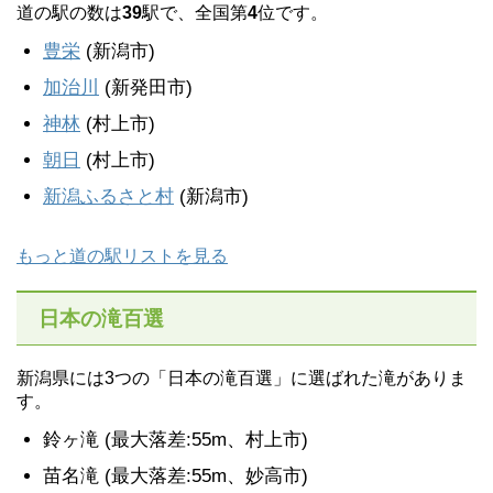
道の駅の数は
39
駅で、全国第
4
位です。
豊栄
(新潟市)
加治川
(新発田市)
神林
(村上市)
朝日
(村上市)
新潟ふるさと村
(新潟市)
もっと道の駅リストを見る
日本の滝百選
新潟県には3つの「日本の滝百選」に選ばれた滝がありま
す。
鈴ヶ滝 (最大落差:55m、村上市)
苗名滝 (最大落差:55m、妙高市)