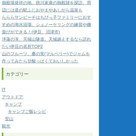
御殿場発祥の地、徳川家康の御殿跡を探訪。周
辺には道の駅ふじおやまやあしがら温泉も
らららサンビーチはちびっ子ファミリーにおす
すめの海水浴場。シュノーケリングの練習や磯
遊びができる！(伊豆、沼津市)
浄蓮の滝、天城山隧道。天城越えするなら訪れ
たい伊豆の名所TOP2
山のフルーツ、桑の実(マルベリー)でジャムを
作ってみたら甘酸っぱくておいしかった
カテゴリー
IT
アウトドア
キャンプ
キャンプご飯レシピ
登山
観光