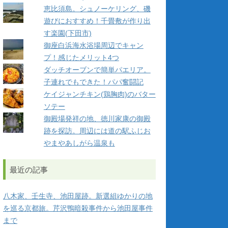
恵比須島。シュノーケリング、磯
遊びにおすすめ！千畳敷が作り出
す楽園(下田市)
御座白浜海水浴場周辺でキャン
プ！感じたメリット4つ
ダッチオーブンで簡単パエリア。
子連れでもできた！パパ奮闘記
ケイジャンチキン(鶏胸肉)のバター
ソテー
御殿場発祥の地、徳川家康の御殿
跡を探訪。周辺には道の駅ふじお
やまやあしがら温泉も
最近の記事
八木家、壬生寺、池田屋跡。新選組ゆかりの地
を巡る京都旅。芹沢鴨暗殺事件から池田屋事件
まで