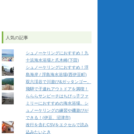
人気の記事
シュノーケリングにおすすめ！九
十浜海水浴場と爪木崎(下田)
シュノーケリングにおすすめ！浮
島海岸 / 浮島海水浴場(西伊豆町)
双六渓谷で川遊び&ガッタンゴー。
飛騨で子連れアウトドアを満喫！
らららサンビーチはちびっ子ファ
ミリーにおすすめの海水浴場。シ
ュノーケリングの練習や磯遊びが
できる！(伊豆、沼津市)
改行を含むCSVをエクセルで読み
込みたいとき