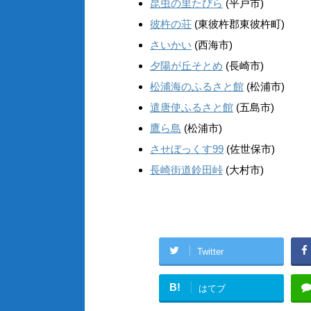
昆虫の里たびら
(平戸市)
彼杵の荘
(東彼杵郡東彼杵町)
さいかい
(西海市)
夕陽が丘そとめ
(長崎市)
松浦海のふるさと館
(松浦市)
遣唐使ふるさと館
(五島市)
鷹ら島
(松浦市)
させぼっくす99
(佐世保市)
長崎街道鈴田峠
(大村市)
Twitter
B!
はてブ