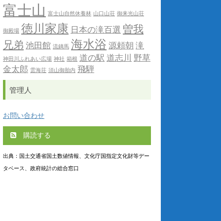
富士山
富士山自然休養林
山口山荘
御来光山荘
徳川家康
曽我
日本の滝百選
御殿場
海水浴
兄弟
池田館
源頼朝
滝
流鏑馬
道の駅
道志川
野草
神田川ふれあい広場
神社
箱根
金太郎
飛騨
雲海荘
須山御胎内
管理人
お問い合わせ
購読する
出典：国土交通省国土数値情報、文化庁国指定文化財等デー
タベース、政府統計の総合窓口