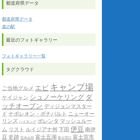
都道府県データ
都道府県データ
道の駅
最近のフォトギャラリー
フォトギャラリー一覧
タグクラウド
キャンプ場
エビ
ご当地グルメ
シュノーケリング
ダ
ケイジャン
ッチオーブン
ディジョンマスター
ド
ナポレオン・ボナパルト
ニューオー
リンズ
ポレンタ
マッシュルー
ハイキング
伊豆
ム
リスト
ルイジアナ州
下田
南伊
豆
史跡
富士五湖
富士宮市
宝永山荘
富士宮口