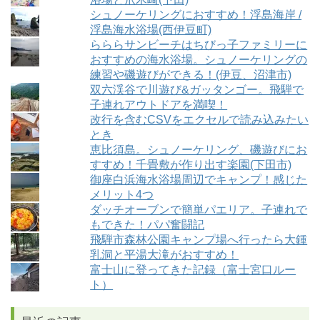
シュノーケリングにおすすめ！浮島海岸 /
浮島海水浴場(西伊豆町)
らららサンビーチはちびっ子ファミリーに
おすすめの海水浴場。シュノーケリングの
練習や磯遊びができる！(伊豆、沼津市)
双六渓谷で川遊び&ガッタンゴー。飛騨で
子連れアウトドアを満喫！
改行を含むCSVをエクセルで読み込みたい
とき
恵比須島。シュノーケリング、磯遊びにお
すすめ！千畳敷が作り出す楽園(下田市)
御座白浜海水浴場周辺でキャンプ！感じた
メリット4つ
ダッチオーブンで簡単パエリア。子連れで
もできた！パパ奮闘記
飛騨市森林公園キャンプ場へ行ったら大鍾
乳洞と平湯大滝がおすすめ！
富士山に登ってきた記録（富士宮口ルー
ト）