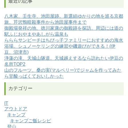
最近の記事
八木家、壬生寺、池田屋跡。新選組ゆかりの地を巡る京都
旅。芹沢鴨暗殺事件から池田屋事件まで
御殿場発祥の地、徳川家康の御殿跡を探訪。周辺には道の
駅ふじおやまやあしがら温泉も
らららサンビーチはちびっ子ファミリーにおすすめの海水
浴場。シュノーケリングの練習や磯遊びができる！(伊
豆、沼津市)
浄蓮の滝、天城山隧道。天城越えするなら訪れたい伊豆の
名所TOP2
山のフルーツ、桑の実(マルベリー)でジャムを作ってみた
ら甘酸っぱくておいしかった
カテゴリー
IT
アウトドア
キャンプ
キャンプご飯レシピ
登山