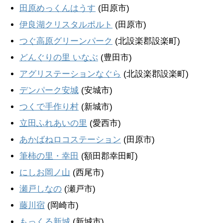
田原めっくんはうす
(田原市)
伊良湖クリスタルポルト
(田原市)
つぐ高原グリーンパーク
(北設楽郡設楽町)
どんぐりの里 いなぶ
(豊田市)
アグリステーションなぐら
(北設楽郡設楽町)
デンパーク安城
(安城市)
つくで手作り村
(新城市)
立田ふれあいの里
(愛西市)
あかばねロコステーション
(田原市)
筆柿の里・幸田
(額田郡幸田町)
にしお岡ノ山
(西尾市)
瀬戸しなの
(瀬戸市)
藤川宿
(岡崎市)
もっくる新城
(新城市)