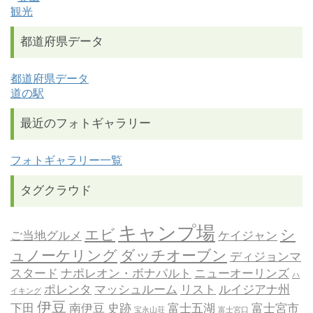
観光
都道府県データ
都道府県データ
道の駅
最近のフォトギャラリー
フォトギャラリー一覧
タグクラウド
キャンプ場
エビ
シ
ご当地グルメ
ケイジャン
ュノーケリング
ダッチオーブン
ディジョンマ
スタード
ナポレオン・ボナパルト
ニューオーリンズ
ハ
ポレンタ
マッシュルーム
リスト
ルイジアナ州
イキング
伊豆
下田
南伊豆
史跡
富士五湖
富士宮市
宝永山荘
富士宮口