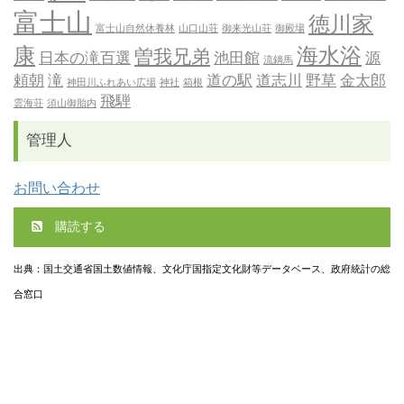
富士山
徳川家
富士山自然休養林
山口山荘
御来光山荘
御殿場
康
海水浴
曽我兄弟
日本の滝百選
池田館
源
流鏑馬
頼朝
滝
道の駅
道志川
野草
金太郎
神田川ふれあい広場
神社
箱根
飛騨
雲海荘
須山御胎内
管理人
お問い合わせ
購読する
出典：国土交通省国土数値情報、文化庁国指定文化財等データベース、政府統計の総
合窓口