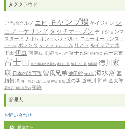
タグクラウド
キャンプ場
エビ
シ
ご当地グルメ
ケイジャン
ュノーケリング
ダッチオーブン
ディジョンマ
スタード
ナポレオン・ボナパルト
ニューオーリンズ
ハ
ポレンタ
マッシュルーム
リスト
ルイジアナ州
イキング
伊豆
下田
南伊豆
史跡
富士五湖
富士宮市
宝永山荘
富士宮口
富士山
徳川家
富士山自然休養林
山口山荘
御来光山荘
御殿場
康
海水浴
曽我兄弟
日本の滝百選
池田館
源
流鏑馬
頼朝
滝
道の駅
道志川
野草
金太郎
神田川ふれあい広場
神社
箱根
飛騨
雲海荘
須山御胎内
管理人
お問い合わせ
購読する