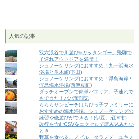
人気の記事
双六渓谷で川遊び&ガッタンゴー。飛騨で
子連れアウトドアを満喫！
シュノーケリングにおすすめ！九十浜海水
浴場と爪木崎(下田)
シュノーケリングにおすすめ！浮島海岸 /
浮島海水浴場(西伊豆町)
ダッチオーブンで簡単パエリア。子連れで
もできた！パパ奮闘記
らららサンビーチはちびっ子ファミリーに
おすすめの海水浴場。シュノーケリングの
練習や磯遊びができる！(伊豆、沼津市)
改行を含むCSVをエクセルで読み込みたい
とき
野草を食べる。ノビル、タラノメ、ユキノ