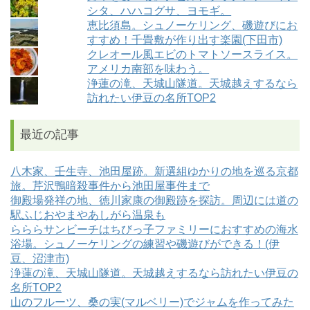
シタ、ハハコグサ、ヨモギ。
恵比須島。シュノーケリング、磯遊びにお
すすめ！千畳敷が作り出す楽園(下田市)
クレオール風エビのトマトソースライス。
アメリカ南部を味わう。
浄蓮の滝、天城山隧道。天城越えするなら
訪れたい伊豆の名所TOP2
最近の記事
八木家、壬生寺、池田屋跡。新選組ゆかりの地を巡る京都
旅。芹沢鴨暗殺事件から池田屋事件まで
御殿場発祥の地、徳川家康の御殿跡を探訪。周辺には道の
駅ふじおやまやあしがら温泉も
らららサンビーチはちびっ子ファミリーにおすすめの海水
浴場。シュノーケリングの練習や磯遊びができる！(伊
豆、沼津市)
浄蓮の滝、天城山隧道。天城越えするなら訪れたい伊豆の
名所TOP2
山のフルーツ、桑の実(マルベリー)でジャムを作ってみた