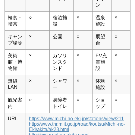
ン
○
×
×
軽食・
宿泊施
温泉
喫茶
設
施設
×
○
○
キャン
公園
展望
プ場等
台
×
×
×
美術
ガソリ
EV充
館・博
ンスタ
電施
物館
ンド
設
×
×
×
無線
シャワ
体験
LAN
ー
施設
○
○
○
観光案
身障者
ショ
内
トイレ
ップ
URL
https://www.michi-no-eki.jp/stations/view/211
http://www.thr.mlit.go.jp/road/koutsu/Michi-no-
Eki/akita/ak28.html
http://www.selion-akita.com/