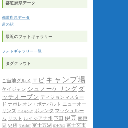
都道府県データ
都道府県データ
道の駅
最近のフォトギャラリー
フォトギャラリー一覧
タグクラウド
キャンプ場
エビ
ご当地グルメ
シュノーケリング
ダ
ケイジャン
ッチオーブン
ディジョンマスター
ド
ナポレオン・ボナパルト
ニューオー
リンズ
ポレンタ
マッシュルー
ハイキング
伊豆
ム
リスト
ルイジアナ州
下田
南伊
豆
史跡
富士五湖
富士宮市
宝永山荘
富士宮口