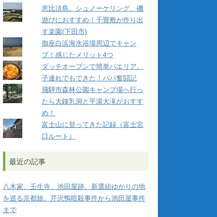
恵比須島。シュノーケリング、磯
遊びにおすすめ！千畳敷が作り出
す楽園(下田市)
御座白浜海水浴場周辺でキャン
プ！感じたメリット4つ
ダッチオーブンで簡単パエリア。
子連れでもできた！パパ奮闘記
飛騨市森林公園キャンプ場へ行っ
たら大鍾乳洞と平湯大滝がおすす
め！
富士山に登ってきた記録（富士宮
口ルート）
最近の記事
八木家、壬生寺、池田屋跡。新選組ゆかりの地
を巡る京都旅。芹沢鴨暗殺事件から池田屋事件
まで