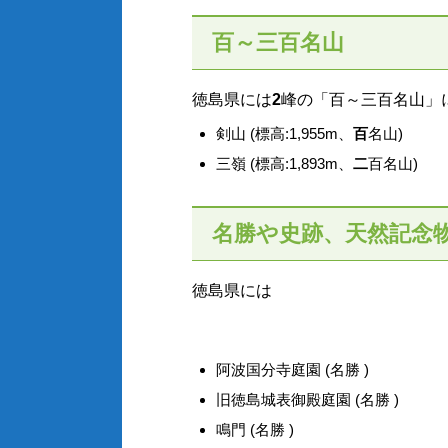
百～三百名山
徳島県には
2
峰の「百～三百名山」
剣山 (標高:1,955m、
百
名山)
三嶺 (標高:1,893m、
二
百名山)
名勝や史跡、天然記念
徳島県には
阿波国分寺庭園 (名勝 )
旧徳島城表御殿庭園 (名勝 )
鳴門 (名勝 )