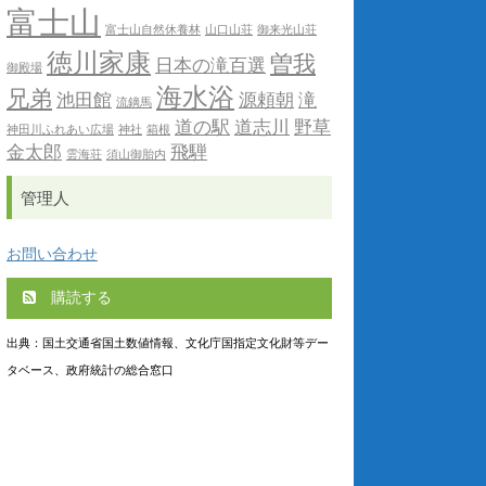
富士山
富士山自然休養林
山口山荘
御来光山荘
徳川家康
曽我
日本の滝百選
御殿場
海水浴
兄弟
池田館
源頼朝
滝
流鏑馬
道の駅
道志川
野草
神田川ふれあい広場
神社
箱根
金太郎
飛騨
雲海荘
須山御胎内
管理人
お問い合わせ
購読する
出典：国土交通省国土数値情報、文化庁国指定文化財等デー
タベース、政府統計の総合窓口