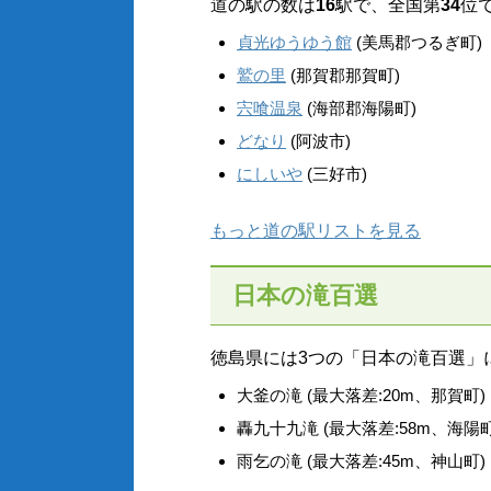
道の駅の数は
16
駅で、全国第
34
位
貞光ゆうゆう館
(美馬郡つるぎ町)
鷲の里
(那賀郡那賀町)
宍喰温泉
(海部郡海陽町)
どなり
(阿波市)
にしいや
(三好市)
もっと道の駅リストを見る
日本の滝百選
徳島県には3つの「日本の滝百選」
大釜の滝 (最大落差:20m、那賀町)
轟九十九滝 (最大落差:58m、海陽町
雨乞の滝 (最大落差:45m、神山町)