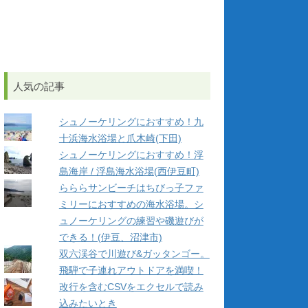
人気の記事
シュノーケリングにおすすめ！九
十浜海水浴場と爪木崎(下田)
シュノーケリングにおすすめ！浮
島海岸 / 浮島海水浴場(西伊豆町)
らららサンビーチはちびっ子ファ
ミリーにおすすめの海水浴場。シ
ュノーケリングの練習や磯遊びが
できる！(伊豆、沼津市)
双六渓谷で川遊び&ガッタンゴー。
飛騨で子連れアウトドアを満喫！
改行を含むCSVをエクセルで読み
込みたいとき