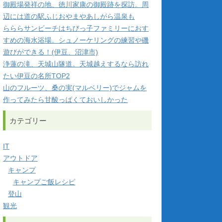
御殿場発祥の地、徳川家康の御殿跡を探訪。周
辺には道の駅ふじおやまやあしがら温泉も
らららサンビーチはちびっ子ファミリーにおす
すめの海水浴場。シュノーケリングの練習や磯
遊びができる！(伊豆、沼津市)
浄蓮の滝、天城山隧道。天城越えするなら訪れ
たい伊豆の名所TOP2
山のフルーツ、桑の実(マルベリー)でジャムを
作ってみたら甘酸っぱくておいしかった
カテゴリー
IT
アウトドア
キャンプ
キャンプご飯レシピ
登山
観光