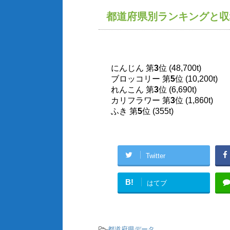
都道府県別ランキングと収
にんじん 第
3
位 (48,700t)
ブロッコリー 第
5
位 (10,200t)
れんこん 第
3
位 (6,690t)
カリフラワー 第
3
位 (1,860t)
ふき 第
5
位 (355t)
Twitter
B!
はてブ
-
都道府県データ