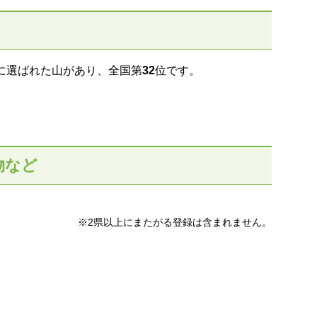
に選ばれた山があり、全国第
32
位です。
物など
※2県以上にまたがる登録は含まれません。