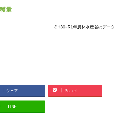
穫量
※H30~R1年農林水産省のデータ
シェア
Pocket
LINE