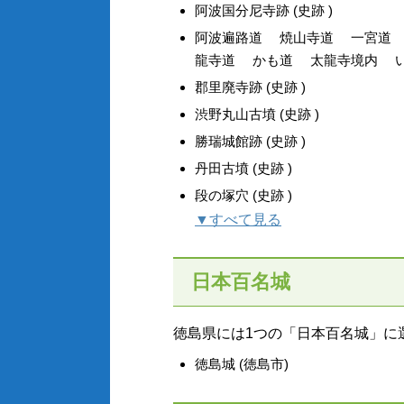
阿波国分尼寺跡 (史跡 )
阿波遍路道 焼山寺道 一宮道
龍寺道 かも道 太龍寺境内 いわ
郡里廃寺跡 (史跡 )
渋野丸山古墳 (史跡 )
勝瑞城館跡 (史跡 )
丹田古墳 (史跡 )
段の塚穴 (史跡 )
▼すべて見る
日本百名城
徳島県には1つの「日本百名城」に
徳島城 (徳島市)