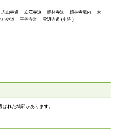
 恩山寺道 立江寺道 鶴林寺道 鶴林寺境内 太
や道 平等寺道 雲辺寺道 (史跡 )
選ばれた城郭があります。