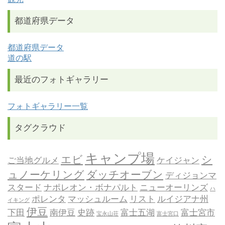
都道府県データ
都道府県データ
道の駅
最近のフォトギャラリー
フォトギャラリー一覧
タグクラウド
キャンプ場
エビ
シ
ご当地グルメ
ケイジャン
ュノーケリング
ダッチオーブン
ディジョンマ
スタード
ナポレオン・ボナパルト
ニューオーリンズ
ハ
ポレンタ
マッシュルーム
リスト
ルイジアナ州
イキング
伊豆
下田
南伊豆
史跡
富士五湖
富士宮市
宝永山荘
富士宮口