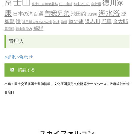
富士山
徳川家
富士山自然休養林
山口山荘
御来光山荘
御殿場
康
海水浴
曽我兄弟
日本の滝百選
池田館
源
流鏑馬
頼朝
滝
道の駅
道志川
野草
金太郎
神田川ふれあい広場
神社
箱根
飛騨
雲海荘
須山御胎内
管理人
お問い合わせ
購読する
出典：国土交通省国土数値情報、文化庁国指定文化財等データベース、政府統計の総
合窓口
スカイファルコン