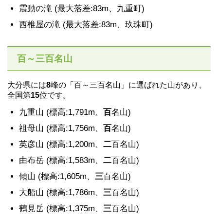
震動の滝 (最大落差:83m、九重町)
西椎屋の滝 (最大落差:83m、玖珠町)
百～三百名山
大分県には
8
峰の「百～三百名山」に選ばれた山があり、
全国第
15
位です。
九重山 (標高:1,791m、
百
名山)
祖母山 (標高:1,756m、
百
名山)
英彦山 (標高:1,200m、
二
百名山)
由布岳 (標高:1,583m、
二
百名山)
傾山 (標高:1,605m、
三
百名山)
大船山 (標高:1,786m、
三
百名山)
鶴見岳 (標高:1,375m、
三
百名山)