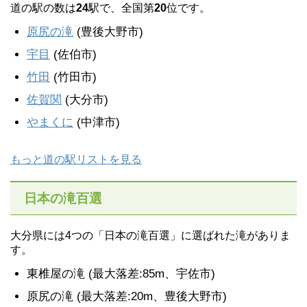
道の駅の数は
24
駅で、全国第
20
位です。
原尻の滝
(豊後大野市)
宇目
(佐伯市)
竹田
(竹田市)
佐賀関
(大分市)
やまくに
(中津市)
もっと道の駅リストを見る
日本の滝百選
大分県には4つの「日本の滝百選」に選ばれた滝がありま
す。
東椎屋の滝 (最大落差:85m、宇佐市)
原尻の滝 (最大落差:20m、豊後大野市)