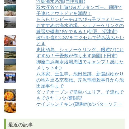
浮島海水浴場(西伊豆町)
双六渓谷で川遊び&ガッタンゴー。飛騨で
子連れアウトドアを満喫！
らららサンビーチはちびっ子ファミリーに
おすすめの海水浴場。シュノーケリングの
練習や磯遊びができる！(伊豆、沼津市)
改行を含むCSVをエクセルで読み込みたい
とき
恵比須島。シュノーケリング、磯遊びにお
すすめ！千畳敷が作り出す楽園(下田市)
御座白浜海水浴場周辺でキャンプ！感じた
メリット4つ
八木家、壬生寺、池田屋跡。新選組ゆかり
の地を巡る京都旅。芹沢鴨暗殺事件から池
田屋事件まで
ダッチオーブンで簡単パエリア。子連れで
もできた！パパ奮闘記
ケイジャンチキン(鶏胸肉)のバターソテー
最近の記事