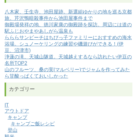
八木家、壬生寺、池田屋跡。新選組ゆかりの地を巡る京都
旅。芹沢鴨暗殺事件から池田屋事件まで
御殿場発祥の地、徳川家康の御殿跡を探訪。周辺には道の
駅ふじおやまやあしがら温泉も
らららサンビーチはちびっ子ファミリーにおすすめの海水
浴場。シュノーケリングの練習や磯遊びができる！(伊
豆、沼津市)
浄蓮の滝、天城山隧道。天城越えするなら訪れたい伊豆の
名所TOP2
山のフルーツ、桑の実(マルベリー)でジャムを作ってみた
ら甘酸っぱくておいしかった
カテゴリー
IT
アウトドア
キャンプ
キャンプご飯レシピ
登山
観光