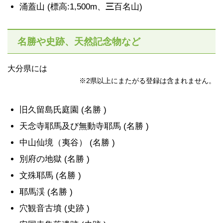
涌蓋山 (標高:1,500m、
三
百名山)
名勝や史跡、天然記念物など
大分県には
※2県以上にまたがる登録は含まれません。
旧久留島氏庭園 (名勝 )
天念寺耶馬及び無動寺耶馬 (名勝 )
中山仙境（夷谷） (名勝 )
別府の地獄 (名勝 )
文殊耶馬 (名勝 )
耶馬渓 (名勝 )
穴観音古墳 (史跡 )