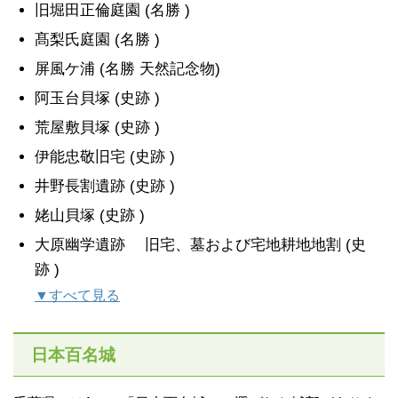
旧堀田正倫庭園 (名勝 )
髙梨氏庭園 (名勝 )
屏風ケ浦 (名勝 天然記念物)
阿玉台貝塚 (史跡 )
荒屋敷貝塚 (史跡 )
伊能忠敬旧宅 (史跡 )
井野長割遺跡 (史跡 )
姥山貝塚 (史跡 )
大原幽学遺跡 旧宅、墓および宅地耕地地割 (史
跡 )
▼すべて見る
日本百名城