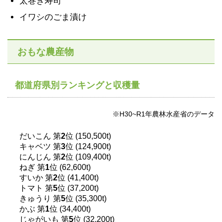
太巻き寿司
イワシのごま漬け
おもな農産物
都道府県別ランキングと収穫量
※H30~R1年農林水産省のデータ
だいこん 第
2
位 (150,500t)
キャベツ 第
3
位 (124,900t)
にんじん 第
2
位 (109,400t)
ねぎ 第
1
位 (62,600t)
すいか 第
2
位 (41,400t)
トマト 第
5
位 (37,200t)
きゅうり 第
5
位 (35,300t)
かぶ 第
1
位 (34,400t)
じゃがいも 第
5
位 (32,200t)