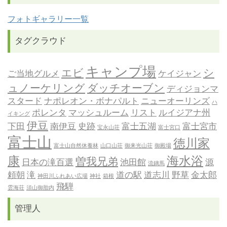
フォトギャラリー一覧
タグクラウド
キャンプ場
エビ
シ
ご当地グルメ
ケイジャン
ュノーケリング
ダッチオーブン
ディジョンマ
スタード
ナポレオン・ボナパルト
ニューオーリンズ
ハ
ポレンタ
マッシュルーム
リスト
ルイジアナ州
イキング
伊豆
下田
南伊豆
史跡
富士五湖
富士宮市
宝永山荘
富士宮口
富士山
徳川家
富士山自然休養林
山口山荘
御来光山荘
御殿場
康
海水浴
曽我兄弟
日本の滝百選
池田館
源
流鏑馬
頼朝
滝
道の駅
道志川
野草
金太郎
神田川ふれあい広場
神社
箱根
飛騨
雲海荘
須山御胎内
管理人