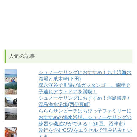
人気の記事
シュノーケリングにおすすめ！九十浜海水
浴場と爪木崎(下田)
双六渓谷で川遊び&ガッタンゴー。飛騨で
子連れアウトドアを満喫！
シュノーケリングにおすすめ！浮島海岸 /
浮島海水浴場(西伊豆町)
らららサンビーチはちびっ子ファミリーに
おすすめの海水浴場。シュノーケリングの
練習や磯遊びができる！(伊豆、沼津市)
改行を含むCSVをエクセルで読み込みたい
とき