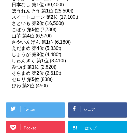
日本なし 第
1
位 (30,400t)
ほうれんそう 第
1
位 (25,500t)
スイートコーン 第
2
位 (17,100t)
さといも 第
2
位 (16,500t)
ごぼう 第
5
位 (7,730t)
山芋 第
4
位 (6,570t)
さやいんげん 第
1
位 (6,180t)
えだまめ 第
4
位 (5,830t)
しょうが 第
3
位 (4,480t)
しゅんぎく 第
1
位 (3,410t)
みつば 第
1
位 (2,820t)
そらまめ 第
2
位 (2,610t)
セロリ 第
5
位 (838t)
びわ 第
2
位 (450t)
Twitter
シェア
B!
Pocket
はてブ