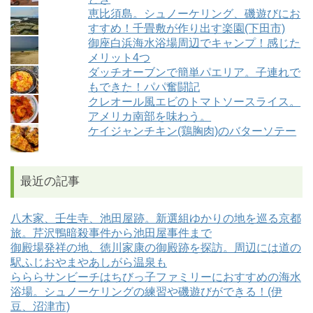
恵比須島。シュノーケリング、磯遊びにお
すすめ！千畳敷が作り出す楽園(下田市)
御座白浜海水浴場周辺でキャンプ！感じた
メリット4つ
ダッチオーブンで簡単パエリア。子連れで
もできた！パパ奮闘記
クレオール風エビのトマトソースライス。
アメリカ南部を味わう。
ケイジャンチキン(鶏胸肉)のバターソテー
最近の記事
八木家、壬生寺、池田屋跡。新選組ゆかりの地を巡る京都
旅。芹沢鴨暗殺事件から池田屋事件まで
御殿場発祥の地、徳川家康の御殿跡を探訪。周辺には道の
駅ふじおやまやあしがら温泉も
らららサンビーチはちびっ子ファミリーにおすすめの海水
浴場。シュノーケリングの練習や磯遊びができる！(伊
豆、沼津市)