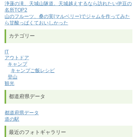
浄蓮の滝、天城山隧道。天城越えするなら訪れたい伊豆の
名所TOP2
山のフルーツ、桑の実(マルベリー)でジャムを作ってみた
ら甘酸っぱくておいしかった
カテゴリー
IT
アウトドア
キャンプ
キャンプご飯レシピ
登山
観光
都道府県データ
都道府県データ
道の駅
最近のフォトギャラリー