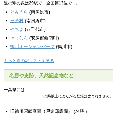
道の駅の数は
29
駅で、全国第
13
位です。
とみうら
(南房総市)
三芳村
(南房総市)
やちよ
(八千代市)
きょなん
(安房郡鋸南町)
鴨川オーシャンパーク
(鴨川市)
もっと道の駅リストを見る
名勝や史跡、天然記念物など
千葉県には
※2県以上にまたがる登録は含まれません。
旧徳川昭武庭園（戸定邸庭園） (名勝 )