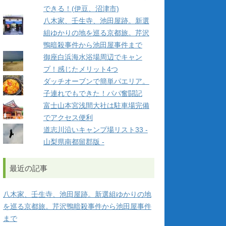
できる！(伊豆、沼津市)
八木家、壬生寺、池田屋跡。新選
組ゆかりの地を巡る京都旅。芹沢
鴨暗殺事件から池田屋事件まで
御座白浜海水浴場周辺でキャン
プ！感じたメリット4つ
ダッチオーブンで簡単パエリア。
子連れでもできた！パパ奮闘記
富士山本宮浅間大社は駐車場完備
でアクセス便利
道志川沿いキャンプ場リスト33 -
山梨県南都留郡版 -
最近の記事
八木家、壬生寺、池田屋跡。新選組ゆかりの地
を巡る京都旅。芹沢鴨暗殺事件から池田屋事件
まで