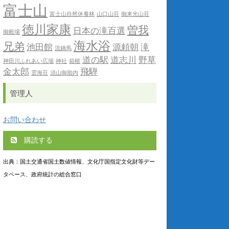
富士山
富士山自然休養林
山口山荘
御来光山荘
徳川家康
曽我
日本の滝百選
御殿場
海水浴
兄弟
池田館
源頼朝
滝
流鏑馬
道の駅
道志川
野草
神田川ふれあい広場
神社
箱根
金太郎
飛騨
雲海荘
須山御胎内
管理人
お問い合わせ
購読する
出典：国土交通省国土数値情報、文化庁国指定文化財等デー
タベース、政府統計の総合窓口