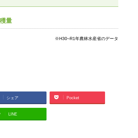
穫量
※H30~R1年農林水産省のデータ
シェア
Pocket
LINE