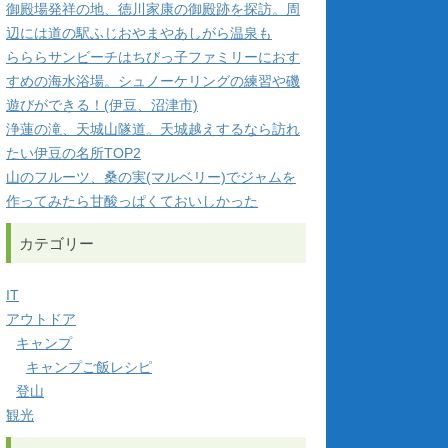
御殿場発祥の地、徳川家康の御殿跡を探訪。周
辺には道の駅ふじおやまやあしがら温泉も
らららサンビーチはちびっ子ファミリーにおす
すめの海水浴場。シュノーケリングの練習や磯
遊びができる！(伊豆、沼津市)
浄蓮の滝、天城山隧道。天城越えするなら訪れ
たい伊豆の名所TOP2
山のフルーツ、桑の実(マルベリー)でジャムを
作ってみたら甘酸っぱくておいしかった
カテゴリー
IT
アウトドア
キャンプ
キャンプご飯レシピ
登山
観光