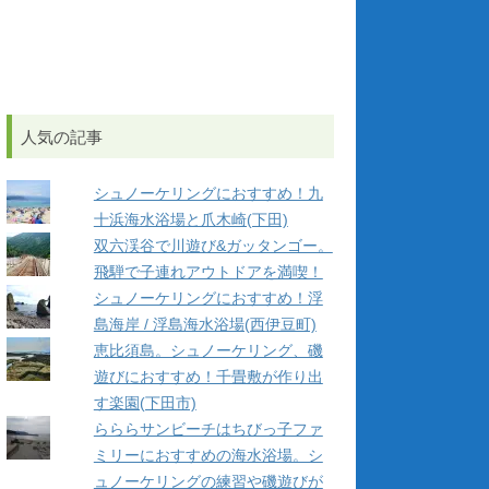
人気の記事
シュノーケリングにおすすめ！九
十浜海水浴場と爪木崎(下田)
双六渓谷で川遊び&ガッタンゴー。
飛騨で子連れアウトドアを満喫！
シュノーケリングにおすすめ！浮
島海岸 / 浮島海水浴場(西伊豆町)
恵比須島。シュノーケリング、磯
遊びにおすすめ！千畳敷が作り出
す楽園(下田市)
らららサンビーチはちびっ子ファ
ミリーにおすすめの海水浴場。シ
ュノーケリングの練習や磯遊びが