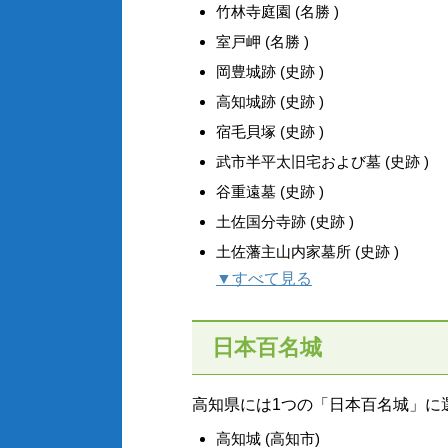
竹林寺庭園 (名勝 )
室戸岬 (名勝 )
岡豊城跡 (史跡 )
高知城跡 (史跡 )
宿毛貝塚 (史跡 )
武市半平太旧宅および墓 (史跡 )
谷重遠墓 (史跡 )
土佐国分寺跡 (史跡 )
土佐藩主山内家墓所 (史跡 )
▼すべて見る
日本百名城
高知県には1つの「日本百名城」に
高知城 (高知市)