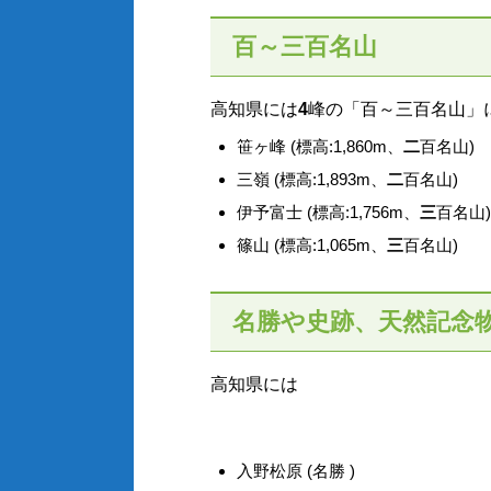
百～三百名山
高知県には
4
峰の「百～三百名山」
笹ヶ峰 (標高:1,860m、
二
百名山)
三嶺 (標高:1,893m、
二
百名山)
伊予富士 (標高:1,756m、
三
百名山)
篠山 (標高:1,065m、
三
百名山)
名勝や史跡、天然記念
高知県には
入野松原 (名勝 )