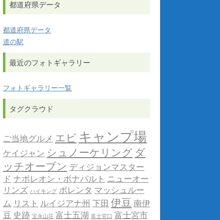
都道府県データ
都道府県データ
道の駅
最近のフォトギャラリー
フォトギャラリー一覧
タグクラウド
キャンプ場
エビ
ご当地グルメ
シュノーケリング
ダ
ケイジャン
ッチオーブン
ディジョンマスター
ド
ナポレオン・ボナパルト
ニューオー
リンズ
ポレンタ
マッシュルー
ハイキング
伊豆
ム
リスト
ルイジアナ州
下田
南伊
豆
史跡
富士五湖
富士宮市
宝永山荘
富士宮口