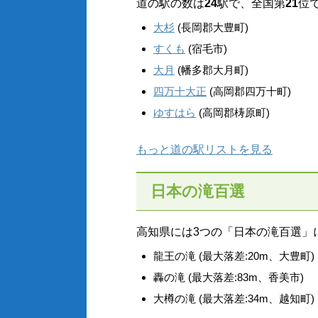
道の駅の数は
24
駅で、全国第
21
位
大杉
(長岡郡大豊町)
すくも
(宿毛市)
大月
(幡多郡大月町)
四万十大正
(高岡郡四万十町)
ゆすはら
(高岡郡梼原町)
もっと道の駅リストを見る
日本の滝百選
高知県には3つの「日本の滝百選」
龍王の滝 (最大落差:20m、大豊町)
轟の滝 (最大落差:83m、香美市)
大樽の滝 (最大落差:34m、越知町)