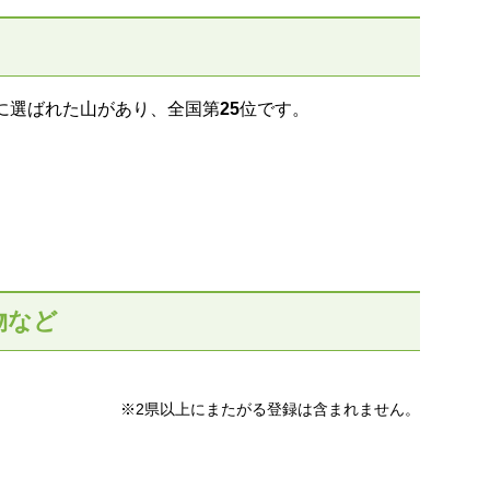
に選ばれた山があり、全国第
25
位です。
物など
※2県以上にまたがる登録は含まれません。