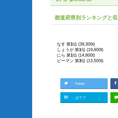
都道府県別ランキングと収
なす 第
1
位 (39,300t)
しょうが 第
1
位 (19,600t)
にら 第
1
位 (14,800t)
ピーマン 第
3
位 (13,500t)
Twitter
B!
はてブ