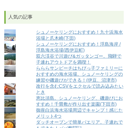
人気の記事
シュノーケリングにおすすめ！九十浜海水
浴場と爪木崎(下田)
シュノーケリングにおすすめ！浮島海岸 /
浮島海水浴場(西伊豆町)
双六渓谷で川遊び&ガッタンゴー。飛騨で
子連れアウトドアを満喫！
らららサンビーチはちびっ子ファミリーに
おすすめの海水浴場。シュノーケリングの
練習や磯遊びができる！(伊豆、沼津市)
改行を含むCSVをエクセルで読み込みたい
とき
恵比須島。シュノーケリング、磯遊びにお
すすめ！千畳敷が作り出す楽園(下田市)
御座白浜海水浴場周辺でキャンプ！感じた
メリット4つ
ダッチオーブンで簡単パエリア。子連れで