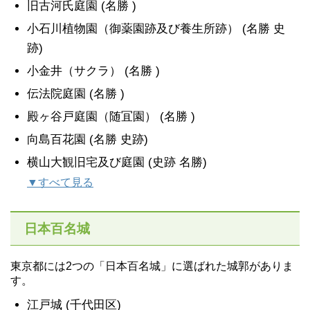
旧古河氏庭園 (名勝 )
小石川植物園（御薬園跡及び養生所跡） (名勝 史
跡)
小金井（サクラ） (名勝 )
伝法院庭園 (名勝 )
殿ヶ谷戸庭園（随冝園） (名勝 )
向島百花園 (名勝 史跡)
横山大観旧宅及び庭園 (史跡 名勝)
▼すべて見る
日本百名城
東京都には2つの「日本百名城」に選ばれた城郭がありま
す。
江戸城 (千代田区)