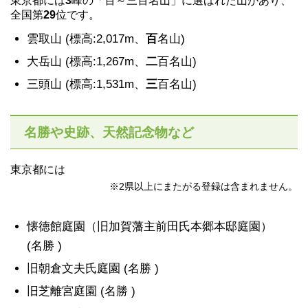
東京都には
3
峰の「百～三百名山」に選ばれた山があり、
全国第
29
位です。
雲取山 (標高:2,017m、
百
名山)
大岳山 (標高:1,267m、
二
百名山)
三頭山 (標高:1,531m、
三
百名山)
名勝や史跡、天然記念物など
東京都には
※2県以上にまたがる登録は含まれません。
懐徳館庭園（旧加賀藩主前田氏本郷本邸庭園）
(名勝 )
旧朝倉文夫氏庭園 (名勝 )
旧芝離宮庭園 (名勝 )