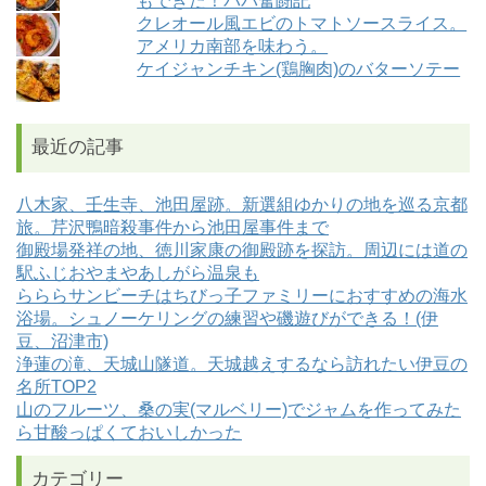
もできた！パパ奮闘記
クレオール風エビのトマトソースライス。
アメリカ南部を味わう。
ケイジャンチキン(鶏胸肉)のバターソテー
最近の記事
八木家、壬生寺、池田屋跡。新選組ゆかりの地を巡る京都
旅。芹沢鴨暗殺事件から池田屋事件まで
御殿場発祥の地、徳川家康の御殿跡を探訪。周辺には道の
駅ふじおやまやあしがら温泉も
らららサンビーチはちびっ子ファミリーにおすすめの海水
浴場。シュノーケリングの練習や磯遊びができる！(伊
豆、沼津市)
浄蓮の滝、天城山隧道。天城越えするなら訪れたい伊豆の
名所TOP2
山のフルーツ、桑の実(マルベリー)でジャムを作ってみた
ら甘酸っぱくておいしかった
カテゴリー