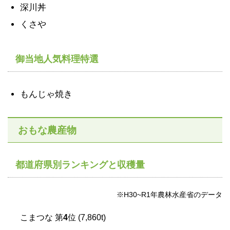
深川丼
くさや
御当地人気料理特選
もんじゃ焼き
おもな農産物
都道府県別ランキングと収穫量
※H30~R1年農林水産省のデータ
こまつな 第
4
位 (7,860t)