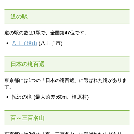
道の駅
道の駅の数は
1
駅で、全国第
47
位です。
八王子滝山
(八王子市)
日本の滝百選
東京都には1つの「日本の滝百選」に選ばれた滝がありま
す。
払沢の滝 (最大落差:60m、檜原村)
百～三百名山