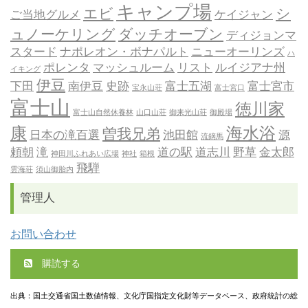
キャンプ場
エビ
シ
ご当地グルメ
ケイジャン
ュノーケリング
ダッチオーブン
ディジョンマ
スタード
ナポレオン・ボナパルト
ニューオーリンズ
ハ
ポレンタ
マッシュルーム
リスト
ルイジアナ州
イキング
伊豆
下田
南伊豆
史跡
富士五湖
富士宮市
宝永山荘
富士宮口
富士山
徳川家
富士山自然休養林
山口山荘
御来光山荘
御殿場
康
海水浴
曽我兄弟
日本の滝百選
池田館
源
流鏑馬
頼朝
滝
道の駅
道志川
野草
金太郎
神田川ふれあい広場
神社
箱根
飛騨
雲海荘
須山御胎内
管理人
お問い合わせ
購読する
出典：国土交通省国土数値情報、文化庁国指定文化財等データベース、政府統計の総